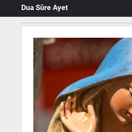
İçeriğe
Dua Sûre Ayet
atla