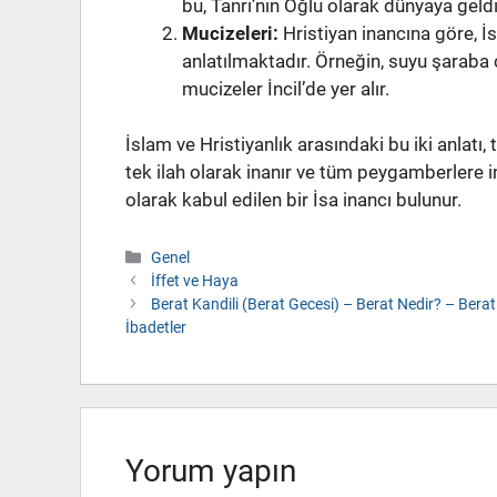
bu, Tanrı’nın Oğlu olarak dünyaya geldi
Mucizeleri:
Hristiyan inancına göre, İs
anlatılmaktadır. Örneğin, suyu şaraba ç
mucizeler İncil’de yer alır.
İslam ve Hristiyanlık arasındaki bu iki anlatı, 
tek ilah olarak inanır ve tüm peygamberlere in
olarak kabul edilen bir İsa inancı bulunur.
Kategoriler
Genel
İffet ve Haya
Berat Kandili (Berat Gecesi) – Berat Nedir? – Bera
İbadetler
Yorum yapın