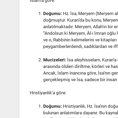
İslam’a göre:
Doğumu:
Hz. İsa, Meryem (Meryem ale
doğmuştur. Kuran’da bu konu, Meryem’in
anlatılmaktadır. Meryem, Allah’ın bir e
“Andolsun ki Meryem, Âl-i İmran oğlu İ
ve o, Rabbinin kelimelerini ve kitaplar
peygamberlerdendi, sadıklardan ve iffe
Mucizeleri:
İsa aleyhisselam, Kuran’a 
arasında ölüleri diriltme, körleri ve ha
Ancak, İslam inancına göre, İsa’nın gerç
gerçekleşmiş ve İsa, sadece bir insan 
Hristiyanlık’a göre:
Doğumu:
Hristiyanlık, Hz. İsa’nın do
bulunan anlatımlara dayanır. Bu kayna