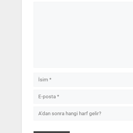
Yorum
İsim
E-
posta
A'dan
sonra
hangi
harf