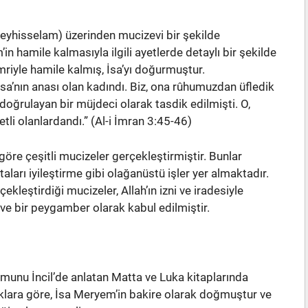
yhisselam) üzerinden mucizevi bir şekilde
 hamile kalmasıyla ilgili ayetlerde detaylı bir şekilde
mriyle hamile kalmış, İsa’yı doğurmuştur.
sa’nın anası olan kadındı. Biz, ona rûhumuzdan üfledik
ı doğrulayan bir müjdeci olarak tasdik edilmişti. O,
tli olanlardandı.” (Al-i İmran 3:45-46)
göre çeşitli mucizeler gerçekleştirmiştir. Bunlar
staları iyileştirme gibi olağanüstü işler yer almaktadır.
ekleştirdiği mucizeler, Allah’ın izni ve iradesiyle
ve bir peygamber olarak kabul edilmiştir.
ğumunu İncil’de anlatan Matta ve Luka kitaplarında
klara göre, İsa Meryem’in bakire olarak doğmuştur ve