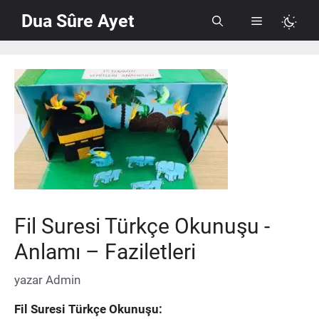
İçeriğe
Dua Sûre Ayet
Menü
atla
Fil Suresi Türkçe Okunuşu -
Anlamı – Faziletleri
yazar
Admin
Fil Suresi Türkçe Okunuşu: