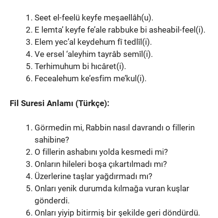
Seet el-feelü keyfe meşaellâh(u).
E lemta’ keyfe fe’ale rabbuke bi asheabil-feel(i).
Elem yec’al keydehum fî tedlîl(i).
Ve ersel ‘aleyhim tayrâb semîl(i).
Terhimuhum bi hıcâret(i).
Fecealehum ke’esfim me’kul(i).
Fil Suresi Anlamı (Türkçe):
Görmedin mi, Rabbin nasıl davrandı o fillerin
sahibine?
O fillerin ashabını yolda kesmedi mi?
Onların hileleri boşa çıkartılmadı mı?
Üzerlerine taşlar yağdırmadı mı?
Onları yenik durumda kılmağa vuran kuşlar
gönderdi.
Onları yiyip bitirmiş bir şekilde geri döndürdü.